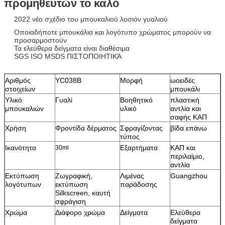
προμηθευτών το καλό
2022 νέο σχέδιο του μπουκαλιού λοσιόν γυαλιού
Οποιαδήποτε μπουκάλια και λογότυπο χρώματος μπορούν να
προσαρμοστούν
Τα ελεύθερα δείγματα είναι διαθέσιμα
SGS ISO MSDS ΠΙΣΤΟΠΟΙΗΤΙΚΆ
Αριθμός
YC038B
Μορφή
ωοειδές
στοιχείων
μπουκάλι
Υλικό
Γυαλί
Βοηθητικό
πλαστική
μπουκαλιών
υλικό
αντλία και
σαφής ΚΑΠ
Χρήση
Φροντίδα δέρματος
Σφραγίζοντας
βίδα επάνω
τύπος
Ικανότητα
Εξαρτήματα
ΚΑΠ και
30ml
περιλαίμιο,
αντλία
Εκτύπωση
Ζωγραφική,
Λιμένας
Guangzhou
λογότυπων
εκτύπωση
παράδοσης
Silkscreen, καυτή
σφράγιση
Χρώμα
Διάφορο χρώμα
Δείγματα
Ελεύθερα
δείγματα