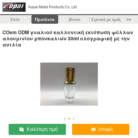
Aopai Metal Products Co. Ltd
Σπίτι
Προϊόντα
βίντεο
Σχετικά με εμάς
>>
COem ODM γυαλιού καλλυντική εκτύπωση φύλλων
αλουμινίου μπουκαλιών 30ml ολογραφική με την
αντλία
Καλύτερη τιμή
επαφή