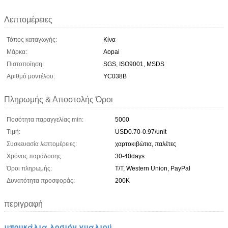
Λεπτομέρειες
Τόπος καταγωγής:
Κίνα
Μάρκα:
Aopai
Πιστοποίηση:
SGS, ISO9001, MSDS
Αριθμό μοντέλου:
YC038B
Πληρωμής & Αποστολής Όροι
Ποσότητα παραγγελίας min:
5000
Τιμή:
USD0.70-0.97/unit
Συσκευασία λεπτομέρειες:
χαρτοκιβώτια, παλέτες
Χρόνος παράδοσης:
30-40days
Όροι πληρωμής:
T/T, Western Union, PayPal
Δυνατότητα προσφοράς:
200K
περιγραφή
μπουκάλια λοσιόν γυαλιού