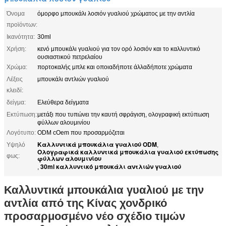
Όνομα
όμορφο μπουκάλι λοσιόν γυαλιού χρώματος με την αντλία
προϊόντων:
Ικανότητα:
30ml
Χρήση:
κενό μπουκάλι γυαλιού για τον ορό λοσιόν και το καλλυντικό
ουσιαστικού πετρελαίου
Χρώμα:
πορτοκαλής μπλε και οποιαδήποτε άλλαδήποτε χρώματα
Λέξεις
μπουκάλι αντλιών γυαλιού
κλειδί:
δείγμα:
Ελεύθερα δείγματα
Εκτύπωση:
μετάξι που τυπώνει την καυτή σφράγιση, ολογραφική εκτύπωση
φύλλων αλουμινίου
Λογότυπο:
ODM cOem που προσαρμόζεται
Καλλυντικά μπουκάλια γυαλιού ODM
Υψηλό
,
Ολογραφικά καλλυντικά μπουκάλια γυαλιού εκτύπωσης
φως:
φύλλων αλουμινίου
30ml καλλυντικό μπουκάλι αντλιών γυαλιού
,
Καλλυντικά μπουκάλια γυαλιού με την
αντλία από της Κίνας χονδρικό
προσαρμοσμένο νέο σχέδιο τιμών