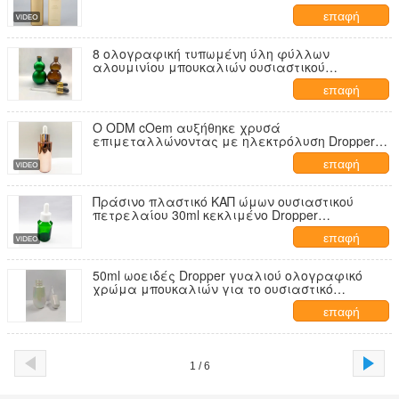
πλαστικές διάφορες χρώμα και την εκτύπωση
επαφή
περιλαίμιων
8 ολογραφική τυπωμένη ύλη φύλλων
αλουμινίου μπουκαλιών ουσιαστικού
πετρελαίου μορφής 50ML 100ML
επαφή
Ο ODM cOem αυξήθηκε χρυσά
επιμεταλλώνοντας με ηλεκτρόλυση Dropper
γυαλιού μπουκάλια γύρω από τη μορφή
επαφή
Πράσινο πλαστικό ΚΑΠ ώμων ουσιαστικού
πετρελαίου 30ml κεκλιμένο Dropper
μπουκαλιών
επαφή
50ml ωοειδές Dropper γυαλιού ολογραφικό
χρώμα μπουκαλιών για το ουσιαστικό
πετρέλαιο
επαφή
1 / 6