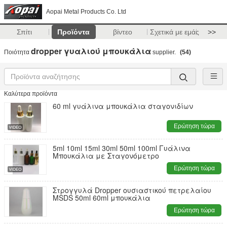
Aopai Metal Products Co. Ltd
Σπίτι
Προϊόντα
βίντεο
Σχετικά με εμάς
>>
dropper γυαλιού μπουκάλια
Ποιότητα
supplier.
(54)
Καλύτερα προϊόντα
60 ml γυάλινα μπουκάλια σταγονιδίων
Ερώτηση τώρα
5ml 10ml 15ml 30ml 50ml 100ml Γυάλινα
Μπουκάλια με Σταγονόμετρο
Ερώτηση τώρα
Στρογγυλά Dropper ουσιαστικού πετρελαίου
MSDS 50ml 60ml μπουκάλια
Ερώτηση τώρα