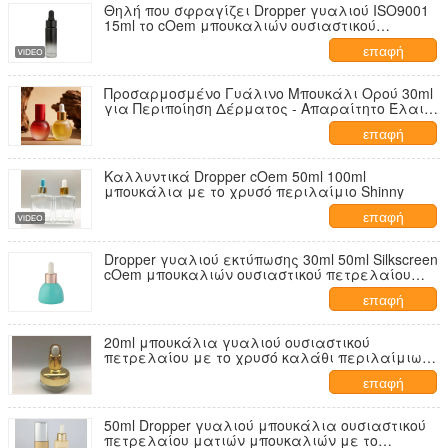
Θηλή που σφραγίζει Dropper γυαλιού ISO9001
15ml το cOem μπουκαλιών ουσιαστικού
πετρελαίου μπουκαλιών
επαφή
Προσαρμοσμένο Γυάλινο Μπουκάλι Ορού 30ml
για Περιποίηση Δέρματος - Απαραίτητο Έλαιο
Προσώπου με Σταγονόμετρο
επαφή
Καλλυντικά Dropper cOem 50ml 100ml
μπουκάλια με το χρυσό περιλαίμιο Shinny
επαφή
Dropper γυαλιού εκτύπωσης 30ml 50ml Silkscreen
cOem μπουκαλιών ουσιαστικού πετρελαίου
μπουκαλιών
επαφή
20ml μπουκάλια γυαλιού ουσιαστικού
πετρελαίου με το χρυσό καλάθι περιλαίμιων
ώμων
επαφή
50ml Dropper γυαλιού μπουκάλια ουσιαστικού
πετρελαίου ματιών μπουκαλιών με το