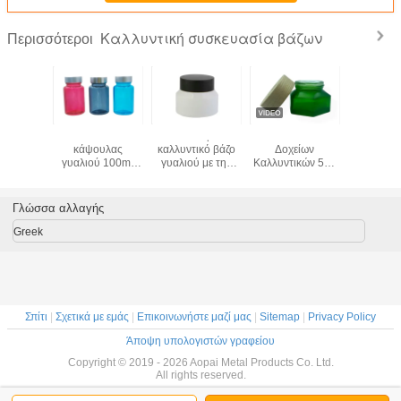
Καλλυντική συσκευασία βάζων
Περισσότεροι
50g μπλε
Μπουκάλι
Το άσπρο
Συσκευασία
Νέα Άφιξη
κρέμας
κάψουλας
καλλυντικό βάζο
Δοχείων
Στρογ
λιού
γυαλιού 100ml
γυαλιού με την
Καλλυντικών 50g
Γυάλινο 
ντικά,
Μπουκάλι
ξύλινη ΚΑΠ/τα
Σμαραγδένιο
Καλλυντικ
ντικός
συμπληρώματος
καλλυντικά δοχεία
Δοχείο Κρέμας με
με Πλασ
άζοντας
μαλλιών
καπακιών
πλαστικό καπάκι
Καπάκι γι
Γλώσσα αλλαγής
em
Στρογγυλή
αποβουτυρώνει το
με φινίρισμα
Περιποί
αλιών
κάψουλα γυαλιού
cOem
ξύλου, Δοχείο
Μάσκα, 
Greek
 βάζων
Για ορό ματιών και
μπουκαλιών
Κρέμας
Ματιώ
λιού
ορό προσώπου
Προσώπ
OEM
Διαθέσ
Υπηρεσί
Σπίτι
|
Σχετικά με εμάς
|
Επικοινωνήστε μαζί μας
|
Sitemap
|
Privacy Policy
Άποψη υπολογιστών γραφείου
Copyright © 2019 - 2026 Aopai Metal Products Co. Ltd.
All rights reserved.