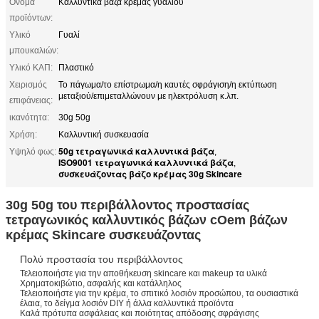
Όνομα
Καλλυντικά βάζα κρέμας γυαλιού
προϊόντων:
Υλικό
Γυαλί
μπουκαλιών:
Υλικό ΚΑΠ:
Πλαστικό
Χειρισμός
Το πάγωμα/το επίστρωμα/η καυτές σφράγιση/η εκτύπωση
μεταξιού/επιμεταλλώνουν με ηλεκτρόλυση κ.λπ.
επιφάνειας:
ικανότητα:
30g 50g
Χρήση:
Καλλυντική συσκευασία
50g τετραγωνικά καλλυντικά βάζα
Υψηλό φως:
,
ISO9001 τετραγωνικά καλλυντικά βάζα
,
συσκευάζοντας βάζο κρέμας 30g Skincare
30g 50g του περιβάλλοντος προστασίας
τετραγωνικός καλλυντικός βάζων cOem βάζων
κρέμας Skincare συσκευάζοντας
Πολύ προστασία του περιβάλλοντος
Τελειοποιήστε για την αποθήκευση skincare και makeup τα υλικά
Χρηματοκιβώτιο, ασφαλής και κατάλληλος
Τελειοποιήστε για την κρέμα, το σπιτικό λοσιόν προσώπου, τα ουσιαστικά
έλαια, το δείγμα λοσιόν DIY ή άλλα καλλυντικά προϊόντα
Καλά πρότυπα ασφάλειας και ποιότητας απόδοσης σφράγισης