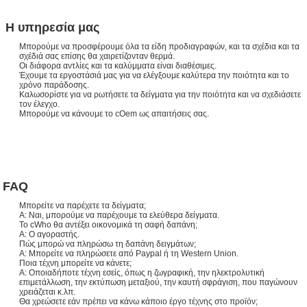
Η υπηρεσία μας
Μπορούμε να προσφέρουμε όλα τα είδη προδιαγραφών, και τα σχέδια και τα
σχέδιά σας επίσης θα χαιρετίζονταν θερμά.
Οι διάφορα αντλίες και τα καλύμματα είναι διαθέσιμες.
Έχουμε τα εργοστάσιά μας για να ελέγξουμε καλύτερα την ποιότητα και το
χρόνο παράδοσης.
Καλωσορίστε για να ρωτήσετε τα δείγματα για την ποιότητα και να σχεδιάσετε
τον έλεγχο.
Μπορούμε να κάνουμε το cOem ως απαιτήσεις σας.
FAQ
Μπορείτε να παρέχετε τα δείγματα;
Α: Ναι, μπορούμε να παρέχουμε τα ελεύθερα δείγματα.
Το cWho θα αντέξει οικονομικά τη σαφή δαπάνη;
Α: Ο αγοραστής.
Πώς μπορώ να πληρώσω τη δαπάνη δειγμάτων;
Α: Μπορείτε να πληρώσετε από Paypal ή τη Western Union.
Ποια τέχνη μπορείτε να κάνετε;
Α: Οποιαδήποτε τέχνη εσείς, όπως η ζωγραφική, την ηλεκτρολυτική
επιμετάλλωση, την εκτύπωση μεταξιού, την καυτή σφράγιση, που παγώνουν
χρειάζεται κ.λπ.
Θα χρεώσετε εάν πρέπει να κάνω κάποιο έργο τέχνης στο προϊόν;