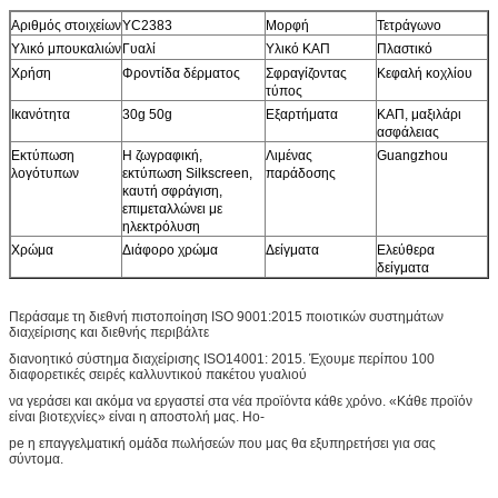
Αριθμός στοιχείων
YC2383
Μορφή
Τετράγωνο
Υλικό μπουκαλιών
Γυαλί
Υλικό ΚΑΠ
Πλαστικό
Χρήση
Φροντίδα δέρματος
Σφραγίζοντας
Κεφαλή κοχλίου
τύπος
Ικανότητα
30g 50g
Εξαρτήματα
ΚΑΠ, μαξιλάρι
ασφάλειας
Εκτύπωση
Η ζωγραφική,
Λιμένας
Guangzhou
λογότυπων
εκτύπωση Silkscreen,
παράδοσης
καυτή σφράγιση,
επιμεταλλώνει με
ηλεκτρόλυση
Χρώμα
Διάφορο χρώμα
Δείγματα
Ελεύθερα
δείγματα
Περάσαμε τη διεθνή πιστοποίηση ISO 9001:2015 ποιοτικών συστημάτων
διαχείρισης και διεθνής περιβάλτε
διανοητικό σύστημα διαχείρισης ISO14001: 2015. Έχουμε περίπου 100
διαφορετικές σειρές καλλυντικού πακέτου γυαλιού
να γεράσει και ακόμα να εργαστεί στα νέα προϊόντα κάθε χρόνο. «Κάθε προϊόν
είναι βιοτεχνίες» είναι η αποστολή μας. Ho-
pe η επαγγελματική ομάδα πωλήσεών που μας θα εξυπηρετήσει για σας
σύντομα.